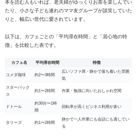
本を読む人もいれば、老夫婦がゆっくりお茶を楽しんでい
たり、小さな子ども連れのママ友グループが談笑していた
りと、幅広い世代に愛されています。
以下は、カフェごとの「平均滞在時間」と「居心地の特
徴」を比較した表です。
カフェ名
平均滞在時間
特徴
広いソファ席・静かで落ち着いた雰囲
コメダ珈琲
約2〜3時間
気
スターバック
約1〜2時間
作業・勉強に向いたおしゃれ空間
ス
約30分〜1時
ドトール
回転率が高くビジネス利用が多い
間
静かで一人作業にも会話にも適してい
タリーズ
約1〜2時間
る