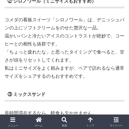
② シロノワール（ミニサイズもおすすめ）
コメダの看板スイーツ「シロノワール」は、デニッシュパ
ンの上にソフトクリームをのせた贅沢な一品。
温かいパンと冷たいアイスのコントラストが絶妙で、コー
ヒーとの相性も抜群です。
「ちょっと疲れたな」と思ったタイミングで食べると、甘
さが頭をリセットしてくれます。
私はミニサイズをよく頼みますが、ペアで訪れるなら通常
サイズをシェアするのもおすすめです。
③ ミックスサンド
長時間滞在するなら、軽食も欠かせません。
ふんわりした食パンにハム・卵・きゅうりがサンドされた
メニュー
ホーム
検索
トップ
サイドバー