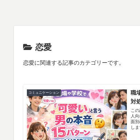
恋愛
恋愛に関連する記事のカテゴリーです。
職
コミュニケーション
対
この
人向
面別
しま
す。