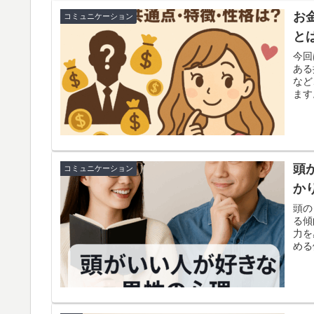
お
コミュニケーション
と
今回
ある
など
ます
頭
コミュニケーション
か
頭の
る傾
力を
める