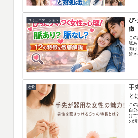
ぴ
コミュニケーション
徴
この
脈あ
向け
近さ
わか
面別
で具
手
恋愛
と
この
自分
けて
の活
の魅
容で