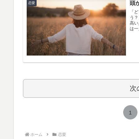
頭
恋愛
「ど
う？
高い
は一
次
1
ホーム
恋愛