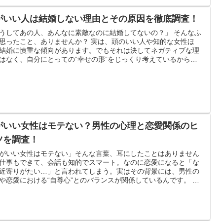
がいい人は結婚しない理由とその原因を徹底調査！
うしてあの人、あんなに素敵なのに結婚してないの？」 そんなふ
思ったこと、ありませんか？ 実は、頭のいい人や知的な女性ほ
結婚に慎重な傾向があります。でもそれは決してネガティブな理
はなく、自分にとっての“幸せの形”をじっくり考えているからな
い人が結婚しない理由を、性格や価値
ライフスタイルの観点からわかりやすくお伝えしていきますね。
的なエピソードも交えながら、同じように「結婚って本当に必要
？」と感じている女性のヒントになれば嬉しいです。
がいい女性はモテない？男性の心理と恋愛関係のヒ
ツを調査！
がいい女性はモテない」そんな言葉、耳にしたことはありません
仕事もできて、会話も知的でスマート。なのに恋愛になると「な
近寄りがたい…」と言われてしまう。実はその背景には、男性の
や恋愛における“自尊心”とのバランスが関係しているんです。 で
丈夫！賢さとモテはちゃんと両立できます♪それでは、さらに詳し
明していきますね！