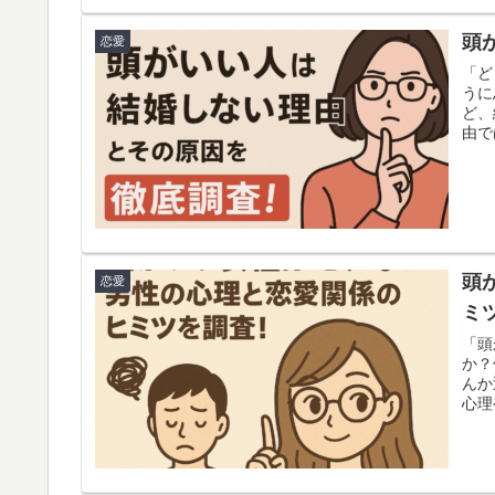
頭
恋愛
「ど
うに
ど、
由で
んです。 この記事では、頭がい
観、
具体
かな
頭
恋愛
ミ
「頭
か？
んか
心理
も大
く説