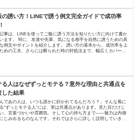
飯の誘い方！LINEで誘う例文完全ガイドで成功率
！
記事は、LINEを使ってご飯に誘う方法を知りたい方に向けて書か
います。 特に、友達や先輩、気になる相手を自然に誘うための具
な例文やポイントを紹介します。 誘い方の基本から、成功率を上
ための工夫、さらには断られた時の対処法まで、幅広くカバーし
ます。これを読めば、あなたも自信を持ってご飯に誘えるように
でしょう！
テる人はなぜずっとモテる？意外な理由と共通点を
査した結果
んであの人は、いつも誰かに好かれてるんだろう？」そんな風に
る“ずっとモテる人”には、実は共通点があります。見た目だけじ
い、言葉づかいや雰囲気、そして心の持ち方まで——魅力は内側
にじみ出るものなんです。それではさらに詳しく説明していきま