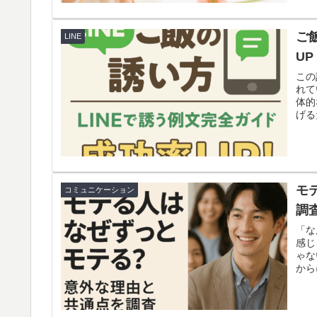
ご
LINE
UP
この
れて
体的
げる
てい
なる
モ
コミュニケーション
調
「な
感じ
ゃな
から
す。