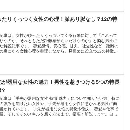
ったりくっつく女性の心理！脈あり脈なし？12の特
記事は、女性がぴったりくっついてくる行動に対して「これって
りなのか、それともただ距離感が近いだけなのか」と悩む男性に
た解説記事です。 恋愛感情、安心感、甘え、社交性など、距離の
の裏にある女性心理を整理しながら、見極めに役立つ12の特徴を
りやすく紹介します。 さらに、職場・デート・SNS・婚活など場
の判断基準や、勘違いを防ぐポイント、適切なアプローチ方法ま
体的にまとめています。
先が器用な女性の魅力！男性を惹きつける5つの特長
は?
記事は「手先が器用な女性 特徴 魅力」について知りたい方、特に
の強みを知りたい女性や、手先が器用な女性に惹かれる男性に向
書かれています。 手先が器用な女性の特徴や魅力、恋愛や仕事で
躍、そしてそのスキルを磨く方法まで、幅広く解説します。自分
力を再発見したい方や、手先の器用さを活かしたい方に役立つ内
す。