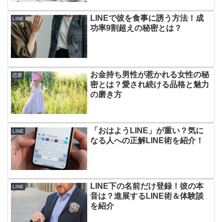
LINEで彼を食事に誘う方法！成
LINE
功率9割超えの秘密とは？
お金持ち男性が惹かれる女性の秘
恋愛
密とは？愛され続ける品格と魅力
の磨き方
「おはようLINE」が重い？気に
LINE
なる人への正解LINE術を紹介！
LINE下の名前だけ登録！彼の本
LINE
音は？進展するLINE術＆体験談
を紹介