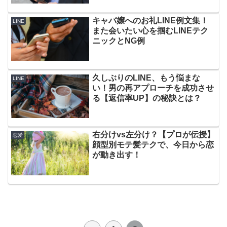
キャバ嬢へのお礼LINE例文集！
LINE
また会いたい心を掴むLINEテク
ニックとNG例
久しぶりのLINE、もう悩まな
LINE
い！男の再アプローチを成功させ
る【返信率UP】の秘訣とは？
右分けvs左分け？【プロが伝授】
恋愛
顔型別モテ髪テクで、今日から恋
が動き出す！