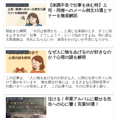
【体調不良で仕事を休む時】上
コミュニケーション
司・同僚へのメール例文15選とマ
ナーを徹底解説
朝起きた瞬間、「今日は無理かも…」と感じる体調のとき、すぐに頭
をよぎるのが「仕事、どうしよう？」という悩みですよね。特に急な
欠勤連絡は、失礼にならないか、迷惑をかけないか不安になりがちで
す。そこで今回は、体調不良で仕事を休むときに役立つ、シンプルで
丁寧なメールの例文やマナーをご紹介します。 それでは、さらに詳
なぜ人に物をあげるのが好きなの
しく説明していきますね！
コミュニケーション
か？心理の謎を解明
この記事は、「人に物をあげるのが好きな人」に関心を持つ方々に向
けて書かれています。 物を贈る行為には、さまざまな心理的背景や
行動パターンが存在します。 この記事では、その心理を深く掘り下
げ、物をあげることの意味や影響について考察します。 人に物をあ
げることが好きな方や、逆にその行為に困惑している方にとって、理
泣ける！卒業アルバムに載せる先
解を深める手助けとなることを目指しています。
イベント・行事
生への心に響く言葉50選！