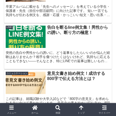
卒業アルバムに載せる「先生へのメッセージ」を考えている小学生・
保護者・先生（担任や部活顧問）に向けた記事です。 短い一言でも
気持ちが伝わる例文を、感謝・応援・かっこいい短文・思い出系・先
生から生徒へ、の5カテゴリで合計50選まとめました。 さらに、相手
別の書き分け、レイアウトや文字数のコツ、渡し方やSNS配慮ま
告白を断るline例文集！男性から
で、卒業アルバムで「失敗しない」ための実用ポイントも解説しま
LINE
す。
の誘い、断り方の極意！
突然の告白や男性からの誘いに、どう返事をしたらいいのか悩んだ経
験はありませんか？相手を傷つけたくはないけれど、気持ちに応える
こともできない――そんなとき、特にLINEでの返事は難しいもので
す。文字だけでは誤解を招きやすく、曖昧にしてしまうと...
意見文書き始め例文！成功する
コミュニケーション
800字で伝える方法とは？
この記事は、就職試験や大学入試などで「800字の意見文」を求めら
れる方に向けて書かれています。 意見文の書き始めに悩む方や、800
字という指定文字数でうまく自分の考えをまとめたい方に、具体的な
書き始め例や構成のコツ、成功するためのポイントをわかりやすく解
メニュー
ホーム
検索
トップ
サイドバー
説します。 初めて意見文を書く方から、さらにレベルアップしたい