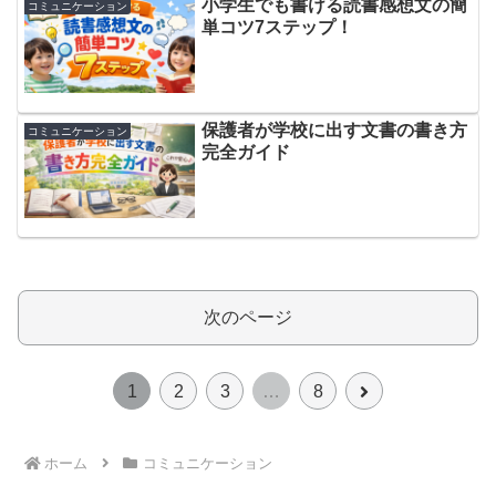
小学生でも書ける読書感想文の簡
コミュニケーション
単コツ7ステップ！
保護者が学校に出す文書の書き方
コミュニケーション
完全ガイド
次のページ
次
1
2
3
…
8
へ
ホーム
コミュニケーション