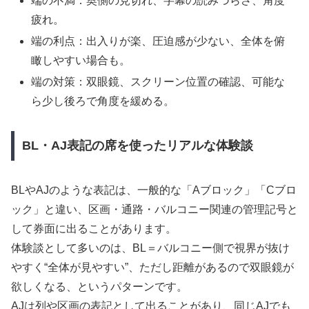
端の不満：奥側の見切れ、字幕の読みづらさ、角度
疲れ。
端の利点：出入りが楽、圧迫感が少ない、全体を俯
瞰しやすい場合も。
端の対策：双眼鏡、スクリーン位置の確認、可能な
ら少し後ろで角度を緩める。
BL・AJ表記の席を使ったリアルな体験談
BLやAJのような表記は、一般的な「Aブロック」「Cブロ
ック」と違い、区画・通路・バルコニー関連の管理記号と
して券面に出ることがあります。
体験談として多いのは、BL＝バルコニー側で視界が抜け
やすく“全体が見やすい”、ただし距離があるので双眼鏡が
欲しくなる、というパターンです。
AJは列や区画の表記として出ることがあり、同じAJでも