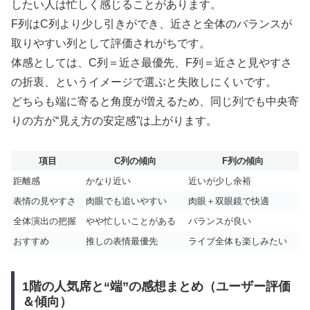
したい人は忙しく感じることがあります。
F列はC列より少し引きができ、近さと全体のバランスが
取りやすい列として評価されがちです。
体感としては、C列＝近さ最優先、F列＝近さと見やすさ
の折衷、というイメージで選ぶと失敗しにくいです。
どちらも端に寄ると角度が増えるため、同じ列でも中央寄
りの方が“見え方の安定感”は上がります。
項目
C列の傾向
F列の傾向
距離感
かなり近い
近いが少し余裕
表情の見やすさ
肉眼でも追いやすい
肉眼＋双眼鏡で快適
全体演出の把握
やや忙しいことがある
バランスが良い
おすすめ
推しの表情最優先
ライブ全体も楽しみたい
1階の人気席と“端”の感想まとめ（ユーザー評価
＆傾向）