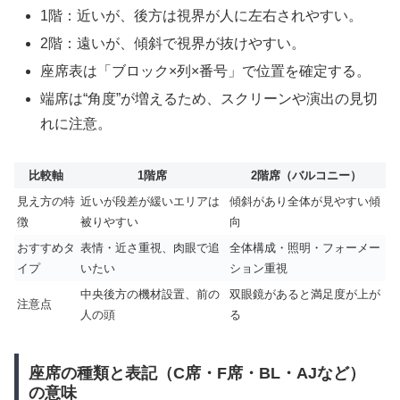
1階：近いが、後方は視界が人に左右されやすい。
2階：遠いが、傾斜で視界が抜けやすい。
座席表は「ブロック×列×番号」で位置を確定する。
端席は“角度”が増えるため、スクリーンや演出の見切
れに注意。
比較軸
1階席
2階席（バルコニー）
見え方の特
近いが段差が緩いエリアは
傾斜があり全体が見やすい傾
徴
被りやすい
向
おすすめタ
表情・近さ重視、肉眼で追
全体構成・照明・フォーメー
イプ
いたい
ション重視
中央後方の機材設置、前の
双眼鏡があると満足度が上が
注意点
人の頭
る
座席の種類と表記（C席・F席・BL・AJなど）
の意味