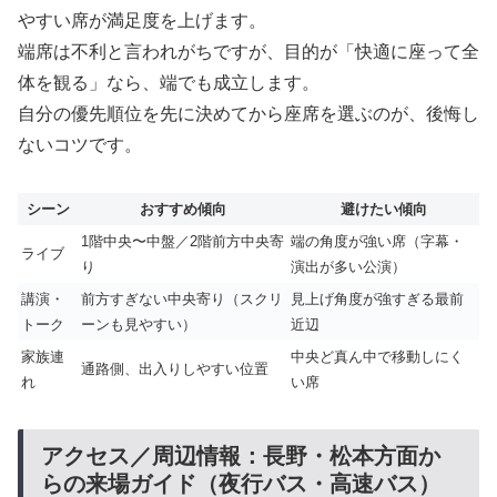
やすい席が満足度を上げます。
端席は不利と言われがちですが、目的が「快適に座って全
体を観る」なら、端でも成立します。
自分の優先順位を先に決めてから座席を選ぶのが、後悔し
ないコツです。
シーン
おすすめ傾向
避けたい傾向
1階中央〜中盤／2階前方中央寄
端の角度が強い席（字幕・
ライブ
り
演出が多い公演）
講演・
前方すぎない中央寄り（スクリ
見上げ角度が強すぎる最前
トーク
ーンも見やすい）
近辺
家族連
中央ど真ん中で移動しにく
通路側、出入りしやすい位置
れ
い席
アクセス／周辺情報：長野・松本方面か
らの来場ガイド（夜行バス・高速バス）