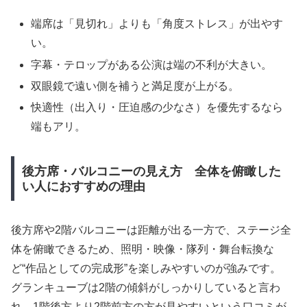
端席は「見切れ」よりも「角度ストレス」が出やす
い。
字幕・テロップがある公演は端の不利が大きい。
双眼鏡で遠い側を補うと満足度が上がる。
快適性（出入り・圧迫感の少なさ）を優先するなら
端もアリ。
後方席・バルコニーの見え方 全体を俯瞰した
い人におすすめの理由
後方席や2階バルコニーは距離が出る一方で、ステージ全
体を俯瞰できるため、照明・映像・隊列・舞台転換な
ど“作品としての完成形”を楽しみやすいのが強みです。
グランキューブは2階の傾斜がしっかりしていると言わ
れ、1階後方より2階前方の方が見やすいという口コミが