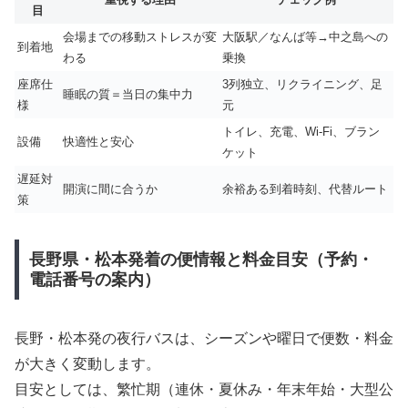
目
会場までの移動ストレスが変
大阪駅／なんば等→中之島への
到着地
わる
乗換
座席仕
3列独立、リクライニング、足
睡眠の質＝当日の集中力
様
元
トイレ、充電、Wi-Fi、ブラン
設備
快適性と安心
ケット
遅延対
開演に間に合うか
余裕ある到着時刻、代替ルート
策
長野県・松本発着の便情報と料金目安（予約・
電話番号の案内）
長野・松本発の夜行バスは、シーズンや曜日で便数・料金
が大きく変動します。
目安としては、繁忙期（連休・夏休み・年末年始・大型公