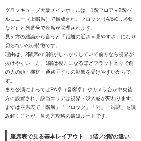
グランキューブ大阪メインホールは、1階フロア＋2階バ
ルコニー（上階席）で構成され、ブロック（A/B/C…やE
など）と列番号で座席が管理されます。
見え方の結論から言うと「距離の近さ＝見やすさ」になり
切らないのが特徴です。
理由は、2階席の傾斜がしっかりしていて前方なら視界が
抜けやすい一方、1階は後方になるほどフラット寄りで前
の人の頭・機材・通路手すりの影響を受けやすいからで
す。
また公演によってはPA卓（音響卓）やカメラ台が中央後
方に設置され、該当エリアは視界・没入感が変わります。
まずは座席表で「階層」「ブロック」「列」「端席」を読
み解くことが、見え方攻略の最短ルートです。
座席表で見る基本レイアウト 1階／2階の違い