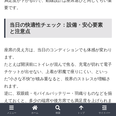
満足度が下がるので、動線設計は座席選びと同じくらい重
要です。
当日の快適性チェック：設備・安心要素
と注意点
座席の見え方は、当日のコンディションでも体感が変わり
ます。
たとえば開演前にトイレが混んで焦る、充電が切れて電子
チケットが出せない、上着が邪魔で座りにくい、といっ
た“小さな不快”が積み重なると、視界のストレスが増幅さ
れます。
逆に、双眼鏡・モバイルバッテリー・羽織りものなどを揃
えておくと、多少の端席や後方席でも満足度を上げられま
す。
メニュー
ホーム
検索
トップ
サイドバー
また子供連れや女性同士の場合は、出入りしやすい席やト