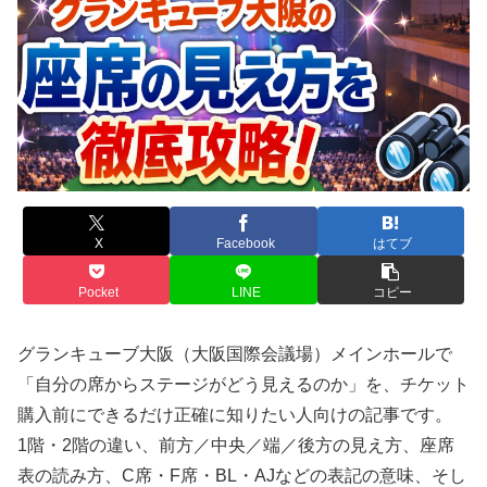
X
Facebook
はてブ
Pocket
LINE
コピー
グランキューブ大阪（大阪国際会議場）メインホールで
「自分の席からステージがどう見えるのか」を、チケット
購入前にできるだけ正確に知りたい人向けの記事です。
1階・2階の違い、前方／中央／端／後方の見え方、座席
表の読み方、C席・F席・BL・AJなどの表記の意味、そし