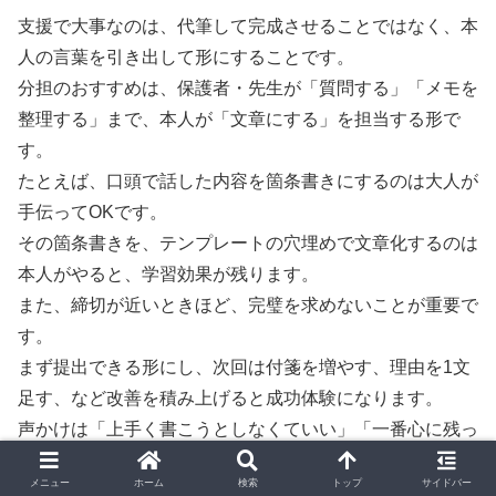
支援で大事なのは、代筆して完成させることではなく、本
人の言葉を引き出して形にすることです。
分担のおすすめは、保護者・先生が「質問する」「メモを
整理する」まで、本人が「文章にする」を担当する形で
す。
たとえば、口頭で話した内容を箇条書きにするのは大人が
手伝ってOKです。
その箇条書きを、テンプレートの穴埋めで文章化するのは
本人がやると、学習効果が残ります。
また、締切が近いときほど、完璧を求めないことが重要で
す。
まず提出できる形にし、次回は付箋を増やす、理由を1文
足す、など改善を積み上げると成功体験になります。
声かけは「上手く書こうとしなくていい」「一番心に残っ
たところだけでいい」が効きます。
メニュー
ホーム
検索
トップ
サイドバー