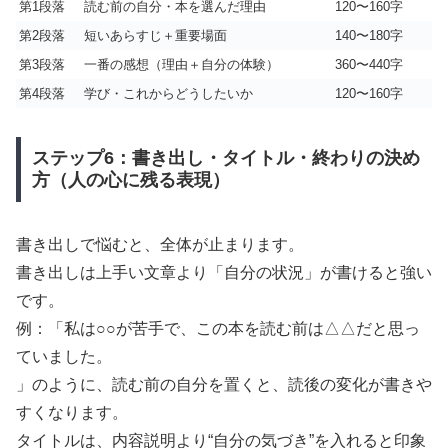
第1段落
読む前の自分・本を選んだ理由
120〜160字
第2段落
短いあらすじ＋重要場面
140〜180字
第3段落
一番の感想（理由＋自分の体験）
360〜440字
第4段落
学び・これからどうしたいか
120〜160字
ステップ6：書き出し・タイトル・終わりの決め
方（人の心に残る表現）
書き出しで悩むと、全体が止まります。
書き出しは上手い文章より「自分の状況」が書けると強い
です。
例：「私は○○が苦手で、この本を読む前は△△だと思っ
ていました。
」のように、読む前の自分を置くと、読後の変化が書きや
すくなります。
タイトルは、内容説明より“自分の気づき”を入れると印象