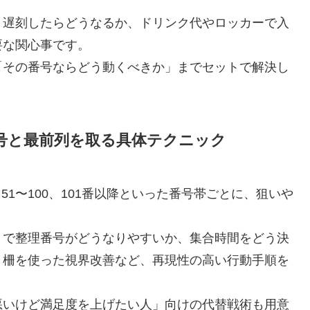
、遅刻したらどうなるか、ドリンク代やロッカーで入
要な関心事です。
「その番号ならどう動くべきか」までセットで解決し
号と最前列を取る具体テクニック
、51〜100、101番以降といった番号帯ごとに、狙いや
）で整理番号がどうなりやすいか、集合時間をどう決
・柵を使った視界改善など、再現性の高い行動手順を
悪いけど満足度を上げたい人」向けの代替戦術も用意