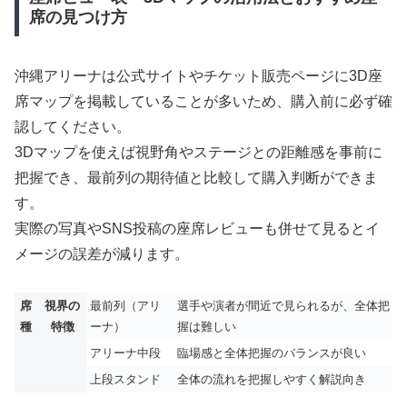
席の見つけ方
沖縄アリーナは公式サイトやチケット販売ページに3D座
席マップを掲載していることが多いため、購入前に必ず確
認してください。
3Dマップを使えば視野角やステージとの距離感を事前に
把握でき、最前列の期待値と比較して購入判断ができま
す。
実際の写真やSNS投稿の座席レビューも併せて見るとイ
メージの誤差が減ります。
席
視界の
最前列（アリ
選手や演者が間近で見られるが、全体把
種
特徴
ーナ）
握は難しい
アリーナ中段
臨場感と全体把握のバランスが良い
上段スタンド
全体の流れを把握しやすく解説向き