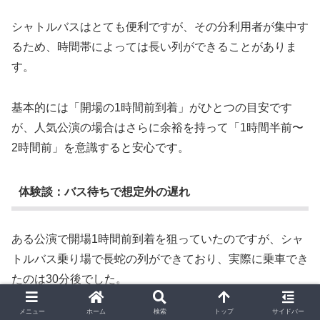
シャトルバスはとても便利ですが、その分利用者が集中す
るため、時間帯によっては長い列ができることがありま
す。
基本的には「開場の1時間前到着」がひとつの目安です
が、人気公演の場合はさらに余裕を持って「1時間半前〜
2時間前」を意識すると安心です。
体験談：バス待ちで想定外の遅れ
ある公演で開場1時間前到着を狙っていたのですが、シャ
トルバス乗り場で長蛇の列ができており、実際に乗車でき
たのは30分後でした。
結果的に会場到着は開場直前になり、整理番号は良かった
メニュー
ホーム
検索
トップ
サイドバー
のに入場列がかなり後ろに…。