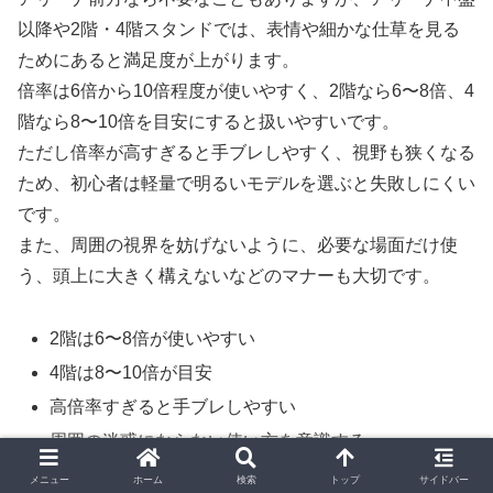
以降や2階・4階スタンドでは、表情や細かな仕草を見る
ためにあると満足度が上がります。
倍率は6倍から10倍程度が使いやすく、2階なら6〜8倍、4
階なら8〜10倍を目安にすると扱いやすいです。
ただし倍率が高すぎると手ブレしやすく、視野も狭くなる
ため、初心者は軽量で明るいモデルを選ぶと失敗しにくい
です。
また、周囲の視界を妨げないように、必要な場面だけ使
う、頭上に大きく構えないなどのマナーも大切です。
2階は6〜8倍が使いやすい
4階は8〜10倍が目安
高倍率すぎると手ブレしやすい
周囲の迷惑にならない使い方を意識する
メニュー
ホーム
検索
トップ
サイドバー