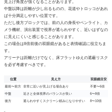
見上げ角度が強くなることがあります。
中盤以降は距離が少し出るものの、花道やトロッコがあれ
ば十分満足しやすい位置です。
ただし後方ブロックでは、前の人の身長やペンライト、カ
メラ機材、演出装置で視界が遮られやすく、近いはずなの
に見えにくいと感じることがあります。
この場合は8倍前後の双眼鏡があると表情確認に役立ちま
す。
アリーナは距離だけでなく、床フラットゆえの遮蔽リスク
を必ず考慮すべきです。
位置
見え方
双眼鏡目安
最前〜前方
非常に近いが見上げる場合あり
不要〜6倍
中盤
近さと全体視界のバランスが良い
6〜8倍
後方
遮られやすくスクリーン頼みになりやすい
8〜10倍