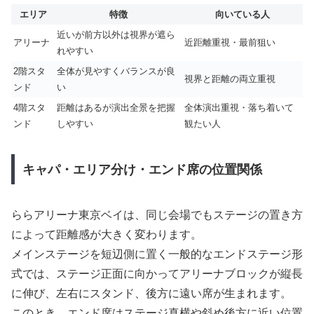
エリア
特徴
向いている人
近いが前方以外は視界が遮ら
アリーナ
近距離重視・最前狙い
れやすい
2階スタ
全体が見やすくバランスが良
視界と距離の両立重視
ンド
い
4階スタ
距離はあるが演出全景を把握
全体演出重視・落ち着いて
ンド
しやすい
観たい人
キャパ・エリア分け・エンド席の位置関係
ららアリーナ東京ベイは、同じ会場でもステージの置き方
によって距離感が大きく変わります。
メインステージを短辺側に置く一般的なエンドステージ形
式では、ステージ正面に向かってアリーナブロックが縦長
に伸び、左右にスタンド、後方に遠い席が生まれます。
このとき、エンド席はステージ真横や斜め後方に近い位置