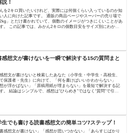
解説！
んを2キロ買いたいけれど、実際には何個くらい入っているのか知
い人に向けた記事です。 通販の商品ページやスーパーの売り場で
2kg」とだけ書かれていて、個数のイメージがつきにくいことがあ
す。 この記事では、みかん2キロの個数目安をサイズ別にわかり
く整理し、1キロ・3キロ・5キロとの比較、一人暮らしや家族で
分になるか、保存方法や購入時のチェックポイントまでまとめて
します。 箱買いで失敗したくない人や、通販で選ぶ前に目安を知
おきたい人はぜひ参考にしてください。
書感想文が書けないを一瞬で解決する15の質問まと
感想文が書けないと検索したあなた（小学生・中学生・高校生、
て保護者・先生）に向けて、「何を書けばいいかわからない」
想が浮かばない」「原稿用紙が埋まらない」を最短で解決する記
す。 結論はシンプルで、感想は“ひらめき”ではなく“質問”で引き
ます。 この記事では、書く材料が一気に集まる「15の質問テンプ
と、学年・特性別のつまずき原因、段落構成、原稿用紙の文字数
、時間がないときの時短手順までまとめました。
学生でも書ける読書感想文の簡単コツ7ステップ！
書感想文が書けない」「感想が思いつかない」「あらすじばかり