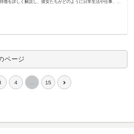
特徴を詳しく解説し、彼女たちがどのように日常生活や仕事、恋
おいてその知性を活かしているのかを探ります。 さらに、IQが高
とによる悩みやメリット・デメリットについても触れ、理解を深
手助けをします。
のページ
次
3
4
…
15
へ