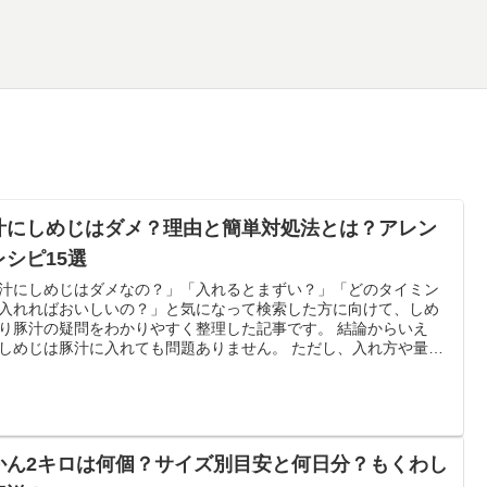
汁にしめじはダメ？理由と簡単対処法とは？アレン
レシピ15選
汁にしめじはダメなの？」「入れるとまずい？」「どのタイミン
入れればおいしいの？」と気になって検索した方に向けて、しめ
り豚汁の疑問をわかりやすく整理した記事です。 結論からいえ
しめじは豚汁に入れても問題ありません。 ただし、入れ方や量、
時間を間違えると、食感が悪くなったり、風味のバランスが崩れ
して「ダメ」と感じやすくなります。 この記事では、しめじがダ
言われる理由、失敗しない下ごしらえ、入れるベストなタイミン
代替きのこ、さらにすぐ試せるアレンジレシピ15選までまとめて
します。
かん2キロは何個？サイズ別目安と何日分？もくわし