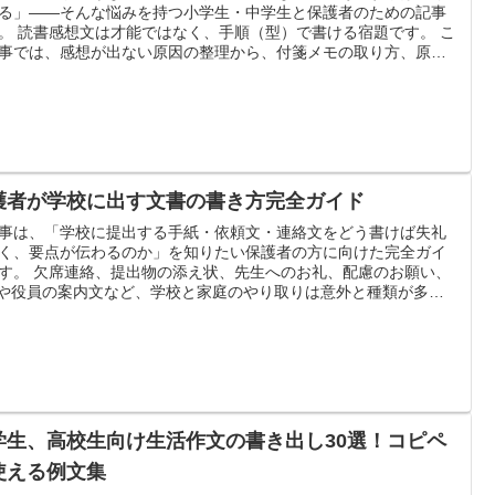
る」——そんな悩みを持つ小学生・中学生と保護者のための記事
。 読書感想文は才能ではなく、手順（型）で書ける宿題です。 こ
事では、感想が出ない原因の整理から、付箋メモの取り方、原稿
の配分、すぐ使えるテンプレート、先生に評価されるポイントま
、7ステップでわかりやすく解説します。 今日から「何を書けば
かわからない」を卒業できるように、具体例とチェックリストも
しました。
護者が学校に出す文書の書き方完全ガイド
事は、「学校に提出する手紙・依頼文・連絡文をどう書けば失礼
く、要点が伝わるのか」を知りたい保護者の方に向けた完全ガイ
す。 欠席連絡、提出物の添え状、先生へのお礼、配慮のお願い、
Aや役員の案内文など、学校と家庭のやり取りは意外と種類が多
書き方に迷いがちです。 そこで本記事では、宛名や敬称、時候の
、構成の基本から、場面別テンプレート・文例、メールと紙の使
け、提出前チェックまでをまとめて解説します。 「短くても失礼
い」「お願いが通りやすい」「先生側が読みやすい」文章を、今
ら作れるようになります。
学生、高校生向け生活作文の書き出し30選！コピペ
使える例文集