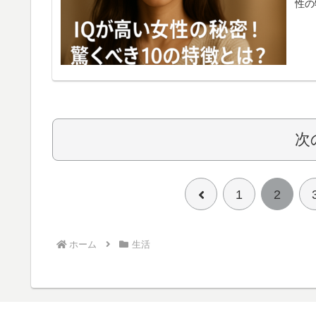
性の
愛に
いこ
める
次
前
1
2
へ
ホーム
生活