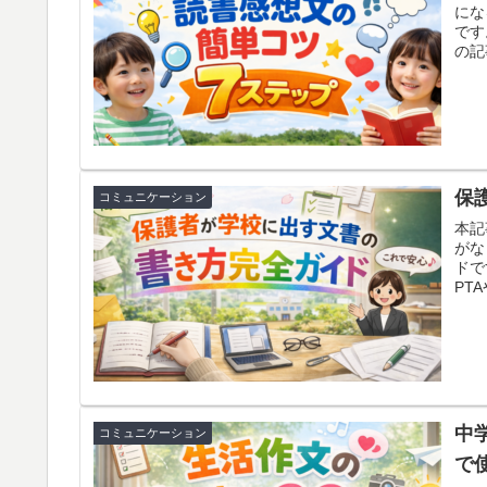
にな
です
の記
用紙
でを
いい
用意
保
コミュニケーション
本記
がな
ドで
PT
く、
挨拶
い分
がな
日か
中
コミュニケーション
で