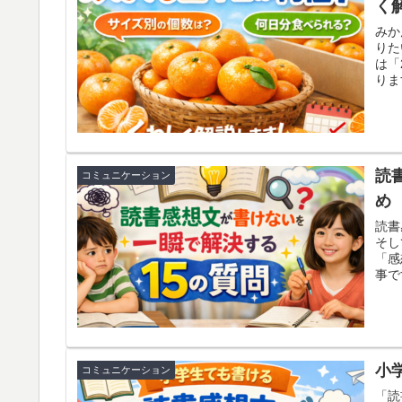
く
みか
りた
は「
りま
やす
何日
解説
って
読
コミュニケーション
め
読書
そし
「感
事で
出せ
レ」
配分
小
コミュニケーション
「読