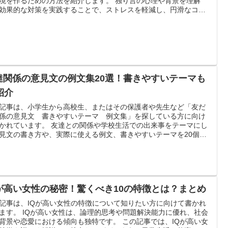
境を作るための方法を紹介します。 独り言の心理や背景を理解
効果的な対策を実践することで、ストレスを軽減し、円滑なコミ
ケーションを図ることができます。
達関係の意見文の例文集20選！書きやすいテーマも
紹介
記事は、小学生から高校生、またはその保護者や先生など「友だ
係の意見文 書きやすいテーマ 例文集」を探している方に向け
かれています。 友達との関係や学校生活での出来事をテーマにし
見文の書き方や、実際に使える例文、書きやすいテーマを20個ず
介し、意見文作成のコツや入試対策、参考資料まで幅広く解説し
。 これから意見文を書く人が自信を持って取り組めるよう、分か
すくまとめました。
Qが高い女性の秘密！驚くべき10の特徴とは？まとめ
記事は、IQが高い女性の特徴について知りたい方に向けて書かれ
ます。 IQが高い女性は、論理的思考や問題解決能力に優れ、社会
背景や恋愛における傾向も独特です。 この記事では、IQが高い女