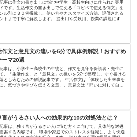
記事は作文の書き出しに悩む中学生・高校生向けに作られた実用
ドです。生活作文の書き出しで使える「コピペで使える例文」を
ンル別に３０例掲載し、使い方やカスタマイズ方法、評価される
ントまで丁寧に解説します。 提出用や受験用、授業の課題にすぐ
る実例と、表現を自分の言葉に直す練習法も紹介します。
活作文と意見文の違いを5分で具体例解説！おすすめ
テーマ20選
記事は、小学生〜高校生の生徒と、作文を見守る保護者・先生に
て、「生活作文」と「意見文」の違いを5分で整理し、すぐ書ける
落とし込むための解説記事です。 生活作文は「体験した出来事を
に、気づきや学びを伝える文章」、意見文は「問いに対して自分
張を立て、理由や根拠で説得する文章」です。 本記事では、定
目的・構成・例文・入試での評価ポイントまでを比較し、最後に
まま使えるテーマ20選も紹介します。
り言がうるさい人への効果的な10の対処法とは？
記事は、独り言がうるさい人に悩む方々に向けて、具体的な対処
提案する内容です。 職場や家庭でのストレスを軽減し、より快適