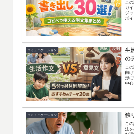
この
ガイ
ジャ
ポイ
使え
生
コミュニケーション
の
この
向け
形に
中心
の主
義・
その
独
コミュニケーション
この
法を