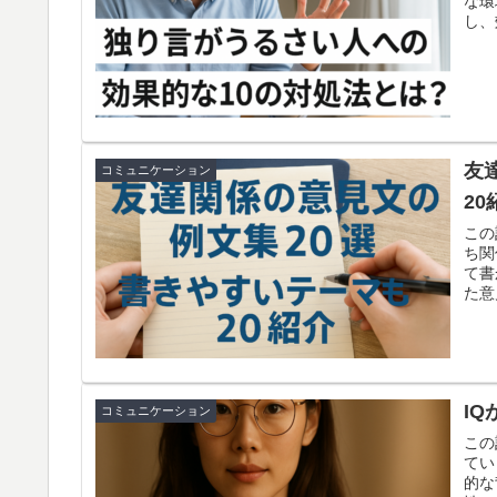
な環
し、
ュニ
友
コミュニケーション
20
この
ち関
て書
た意
つ紹
ます
りや
I
コミュニケーション
この
てい
的な