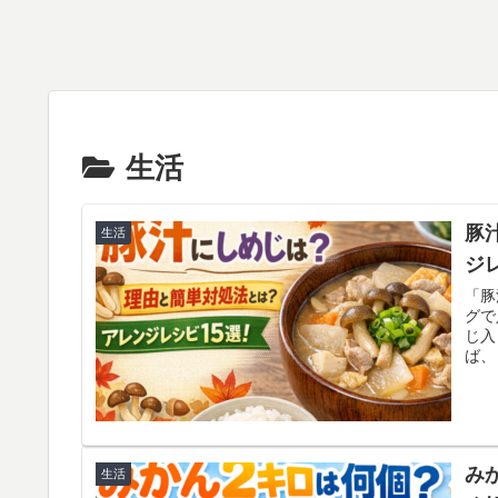
生活
豚
生活
ジ
「豚
グで
じ入
ば、
加熱
たり
メと
グ、
紹介
み
生活