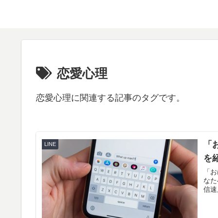
恋愛心理
恋愛心理に関連する記事のタグです。
「
LINE
を
「お
なた
信速