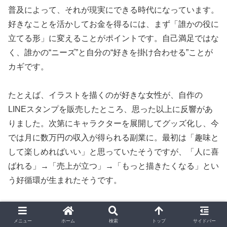
普及によって、それが現実にできる時代になっています。
好きなことを活かしてお金を得るには、まず「誰かの役に
立てる形」に変えることがポイントです。自己満足ではな
く、誰かの“ニーズ”と自分の“好きを掛け合わせる”ことが
カギです。
たとえば、イラストを描くのが好きな女性が、自作の
LINEスタンプを販売したところ、思った以上に反響があ
りました。次第にキャラクターを展開してグッズ化し、今
では月に数万円の収入が得られる副業に。最初は「趣味と
して楽しめればいい」と思っていたそうですが、「人に喜
ばれる」→「売上が立つ」→「もっと描きたくなる」とい
う好循環が生まれたそうです。
「好きなこと」×「お金」は、工夫と継続次第で立派なビ
メニュー
ホーム
検索
トップ
サイドバー
ジネスになります。自分の得意や情熱を、遠慮せずに形に