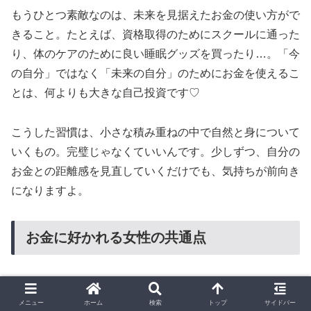
もうひとつ素敵なのは、未来を見据えたお金の使い方がで
きること。たとえば、資格取得のためにスクールに通った
り、体のケアのために良い睡眠グッズを買ったり…。「今
の自分」ではなく「未来の自分」のためにお金を使えるこ
とは、何よりも大きな自己投資です♡
こうした習慣は、小さな積み重ねの中で自然と身について
いくもの。完璧じゃなくていいんです。少しずつ、自分の
お金との距離感を見直していくだけでも、気持ちが前向き
になりますよ。
お金に好かれる女性の共通点
「この人、なんでいつもお金に困ってなさそうなんだろ
メニュー
ホーム
検索
トップ
サイドバー
う？」そんなふうに思う女性、あなたの周りにもいません