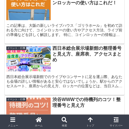
ンロッカーの使い方はこれだ！
この記事は、大阪の新しいライブハウス「ゴリラホール」を初めて訪
れる方に向けて、コインロッカーの使い方やアクセス方法、ライブ前
の準備などを詳しく解説します。 特に、コインロッカーの情報は多
くの方が気になるポイントですので、しっかりとお伝えします。 こ
れを読めば、安心してライブを楽しむことができるでしょう！
西日本総合展示場新館の整理番号
イベント・行事
と見え方、座席表、アクセスまと
め
西日本総合展示場新館でのライブやコンサートに足を運ぶ際、あなた
も会場の詳しい情報があると安心ではないでしょうか。駅からのアク
セスルート、座席からの見え方、ロッカーの位置などは、当日スムー
ズに行動するために欠かせません。 加えて、実は、これらの情報を
事前に把握するだけで、来場の準備がぐっと楽になるわけです。本記
渋谷WWWでの待機列のコツ！整
事では、西日本総合展示場新館を訪れる際に知っておきたい実用的な
イベント・行事
情報を、会場ガイドとして整理していきます。 また、アクセス方法
理番号と見え方
から施設設備まで、来場前の準備をサポートするための具体的なポイ
ントをお届けします。
メニュー
ホーム
検索
トップ
サイドバー
この記事は、渋谷WWWでの待機列や整理番号について知りたい方に