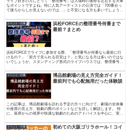
ライブ好きの方にとって「整理番号」は入場時の運命を左右する大事
なポイントですよね。特に人気アーティストの公演では「700番台っ
て後ろからしか見えないのでは…」と不安になる方も多いでしょう。
でも実は、豊洲PITなら工夫次第で整理番号が大きくても快適に楽し
めるチャンスがたくさんあるんです。本記事では、豊洲PITの特徴や
浜松FORCEの整理番号何番まで
入場の流れ、整理番号700番台でのおすすめポジションや最前列を狙
イベント・行事
う裏ワザまで、実体験を交えて詳しく解説します。
最前？まとめ
浜松FORCEでライブに参加する際、「整理番号が何番なら最前に行
けるの？」「前方で見られる目安は？」と気になる方は多いのではな
いでしょうか。スタンディング形式のライブハウスでは、整理番号は
入場順を決める大切な要素であり、番号によって立ち位置が大きく変
わります。 ただし、最前に入れる人数はステージの広さや公演ごと
博品館劇場の見え方完全ガイド！
のレイアウト、優先入場の有無によって変わるため、「○番まで」と
イベント・行事
一概には言えません。 この記事では、浜松FORCEで最前を狙える整
最前列でも心配無用だった体験談
理番号の目安や見え方、当日に少しでも良いポジションを確保するた
めのコツを、初めての方にもわかりやすくやさしい言葉でご紹介しま
す。
この記事は、博品館劇場を訪れる予定の方々に向けて、劇場の全体像
や座席の見え方、観劇の際のポイントなどを詳しく解説します。 特
に、座席からの視界や快適な観劇のためのアドバイスを中心に、実際
の体験をもとにした情報を提供します。これにより、初めての方でも
安心して観劇を楽しむことができるようになることを目指していま
初めての大阪ゴリラホール！コイ
す。
イベント・行事