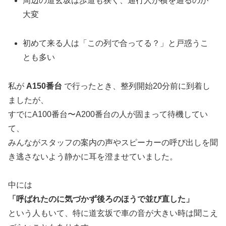
周辺の道玄坂は歩道も狭く、通行人が横を通るのが
大変
初めて来る人は「この列で合ってる？」と戸惑うこ
とも多い
私が
A150番台
で行ったとき、整列開始20分前に到着し
ましたが、
すでにA100番台〜A200番台の人が固まって待機してい
て、
みんながスタッフの案内の声やスピーカーの呼び出しを聞
き逃さないよう静かに耳を澄ませていました。
中には
「呼ばれたのに気づかず後ろのほうで並び直した」
という人もいて、特に道玄坂で車の音が大きい時は聞こえ