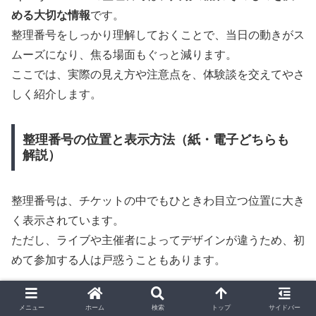
める大切な情報
です。
整理番号をしっかり理解しておくことで、当日の動きがス
ムーズになり、焦る場面もぐっと減ります。
ここでは、実際の見え方や注意点を、体験談を交えてやさ
しく紹介します。
整理番号の位置と表示方法（紙・電子どちらも
解説）
整理番号は、チケットの中でもひときわ目立つ位置に大き
く表示されています。
ただし、ライブや主催者によってデザインが違うため、初
めて参加する人は戸惑うこともあります。
▼
紙チケットの場合
メニュー
ホーム
検索
トップ
サイドバー