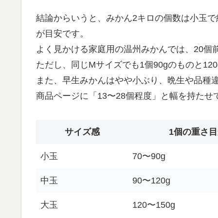
結論からいうと、みかん2キロの個数は小玉で約2
が目安です。
よく見かける家庭用の温州みかんでは、20個
ただし、同じMサイズでも1個90gのものと1
また、早生みかんはやや小ぶり、晩生や品種
商品ページに「13〜28個程度」と幅を持た
サイズ感
1個の重さ
小玉
70〜90g
中玉
90〜120g
大玉
120〜150g