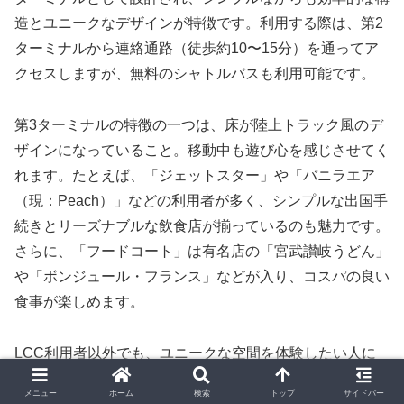
造とユニークなデザインが特徴です。利用する際は、第2
ターミナルから連絡通路（徒歩約10〜15分）を通ってア
クセスしますが、無料のシャトルバスも利用可能です。
第3ターミナルの特徴の一つは、床が陸上トラック風のデ
ザインになっていること。移動中も遊び心を感じさせてく
れます。たとえば、「ジェットスター」や「バニラエア
（現：Peach）」などの利用者が多く、シンプルな出国手
続きとリーズナブルな飲食店が揃っているのも魅力です。
さらに、「フードコート」は有名店の「宮武讃岐うどん」
や「ボンジュール・フランス」などが入り、コスパの良い
食事が楽しめます。
LCC利用者以外でも、ユニークな空間を体験したい人に
は一見の価値があるターミナルです。
メニュー
ホーム
検索
トップ
サイドバー