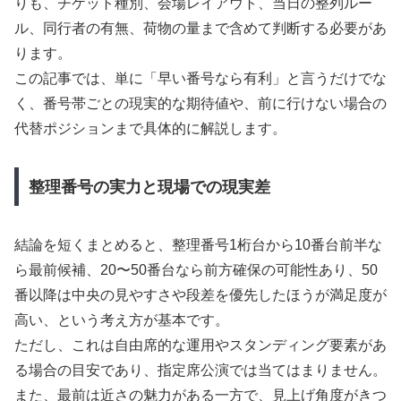
りも、チケット種別、会場レイアウト、当日の整列ルー
ル、同行者の有無、荷物の量まで含めて判断する必要があ
ります。
この記事では、単に「早い番号なら有利」と言うだけでな
く、番号帯ごとの現実的な期待値や、前に行けない場合の
代替ポジションまで具体的に解説します。
整理番号の実力と現場での現実差
結論を短くまとめると、整理番号1桁台から10番台前半な
ら最前候補、20〜50番台なら前方確保の可能性あり、50
番以降は中央の見やすさや段差を優先したほうが満足度が
高い、という考え方が基本です。
ただし、これは自由席的な運用やスタンディング要素があ
る場合の目安であり、指定席公演では当てはまりません。
また、最前は近さの魅力がある一方で、見上げ角度がきつ