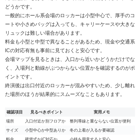
どうかです。
一般的にホール系会場のロッカーは小型中心で、厚手のコ
ートや小さめバッグは入っても、キャリーケースや大きな
リュックは難しい場合があります。
料金も小型と中型で異なることがあるため、現金や交通系
ICの対応有無も事前に見ておくと安心です。
会場マップを見るときは、入口から近いかどうかだけでな
く、入場列と動線がぶつからない位置かを確認するのがポ
イントです。
終演後は出口付近のロッカーが混みやすいため、少し離れ
た場所のほうが結果的にスムーズなこともあります。
確認項目
見るべきポイント
実用メモ
場所
入口付近か別フロアか
整列導線と重ならない位置が便利
サイズ
小型中心か中型ありか
冬の上着が入るか要確認
料金
硬貨式かIC対応か
小銭を用意すると安心