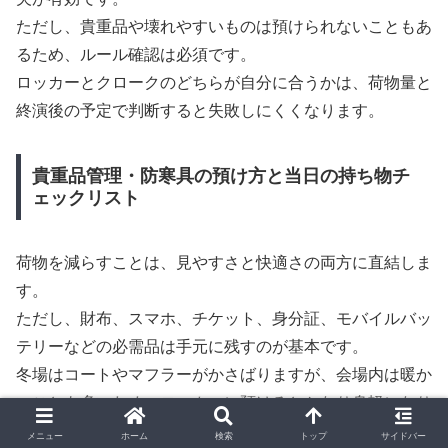
ただし、貴重品や壊れやすいものは預けられないこともあ
るため、ルール確認は必須です。
ロッカーとクロークのどちらが自分に合うかは、荷物量と
終演後の予定で判断すると失敗しにくくなります。
貴重品管理・防寒具の預け方と当日の持ち物チ
ェックリスト
荷物を減らすことは、見やすさと快適さの両方に直結しま
す。
ただし、財布、スマホ、チケット、身分証、モバイルバッ
テリーなどの必需品は手元に残すのが基本です。
冬場はコートやマフラーがかさばりますが、会場内は暖か
いことも多いため、ロッカーに預けるとかなり身軽になり
ます。
メニュー
ホーム
検索
トップ
サイドバー