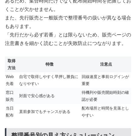
あるため、集合時間だけでなく配布開始時間を把握してお
くことが欠かせません。
また、先行販売と一般販売で整理番号の扱いが異なる場合
もあります。
「先行だから必ず若番」とは限らないため、販売ページの
注意書きを細かく読むことが失敗防止につながります。
取得
特徴
注意点
方法
Web
自宅で取得しやすく早押し勝負に
回線速度と事前ログインが
先着
なりやすい
重要
窓口
待機列や販売開始時刻の確
対面で安心感がある
販売
認が必要
当日
配布場所と時間を見落とし
直前参加でもチャンスがある
配布
やすい
整理番号別の見え方シミュレーション