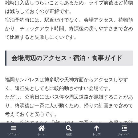
雑時は入店しづらいこともあるため、ライブ前後ほど荷物
は減らしておくのが正解です。
宿泊予約時には、駅近だけでなく、会場アクセス、荷物預
かり、チェックアウト時間、終演後の戻りやすさまで含め
て比較すると失敗しにくいです。
会場周辺のアクセス・宿泊・食事ガイド
福岡サンパレスは博多駅や天神方面からアクセスしやす
く、遠征先としても比較的動きやすい会場です。
ただし、公演日にはバス停や周辺道路が混雑することがあ
り、終演後は一斉に人が動くため、帰りの計画まで含めて
考えておくと安心です。
また、宿泊するなら「安いだけ」で選ぶより、会場との往
復しやすさや荷物預かりのしやすさを重視したほうが満足
メニュー
ホーム
検索
トップ
サイドバー