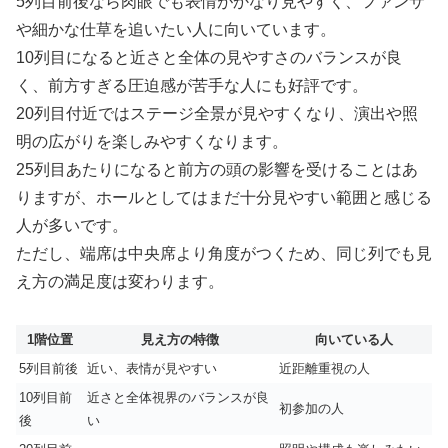
5列目前後なら肉眼でも表情がかなり見やすく、ファンサ
や細かな仕草を追いたい人に向いています。
10列目になると近さと全体の見やすさのバランスが良
く、前方すぎる圧迫感が苦手な人にも好評です。
20列目付近ではステージ全景が見やすくなり、演出や照
明の広がりを楽しみやすくなります。
25列目あたりになると前方の頭の影響を受けることはあ
りますが、ホールとしてはまだ十分見やすい範囲と感じる
人が多いです。
ただし、端席は中央席より角度がつくため、同じ列でも見
え方の満足度は変わります。
1階位置
見え方の特徴
向いている人
5列目前後
近い、表情が見やすい
近距離重視の人
10列目前
近さと全体視界のバランスが良
初参加の人
後
い