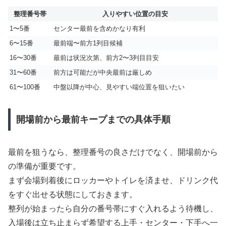
整理番号帯
入りやすい位置の目安
1〜5番
センター最前を含めかなり有利
6〜15番
最前端〜前方1列目候補
16〜30番
最前は状況次第、前方2〜3列目目安
31〜60番
前方は可能だが中央最前は厳しめ
61〜100番
中盤以降が中心、見やすい端位置を狙いたい
開場前から最前キープまでの具体手順
最前を狙うなら、整理番号の良さだけでなく、開場前から
の準備が重要です。
まず会場到着後にロッカーやトイレを済ませ、ドリンク代
をすぐ出せる状態にしておきます。
整列が始まったら自分の番号帯にすぐ入れるよう待機し、
入場後は立ち止まらず希望する上手・センター・下手へ一