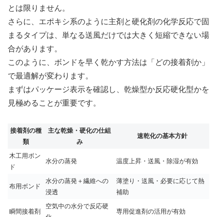
とは限りません。
さらに、エポキシ系のように主剤と硬化剤の化学反応で固
まるタイプは、単なる送風だけでは大きく短縮できない場
合があります。
このように、ボンドを早く乾かす方法は「どの接着剤か」
で最適解が変わります。
まずはパッケージ表示を確認し、乾燥型か反応硬化型かを
見極めることが重要です。
接着剤の種
主な乾燥・硬化の仕組
速乾化の基本方針
類
み
木工用ボン
水分の蒸発
温度上昇・送風・除湿が有効
ド
水分の蒸発＋繊維への
薄塗り・送風・必要に応じて熱
布用ボンド
浸透
補助
空気中の水分で反応硬
瞬間接着剤
専用促進剤の活用が有効