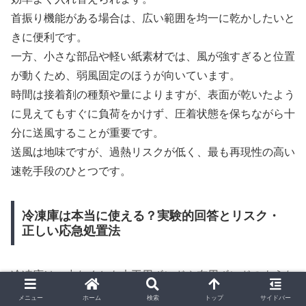
首振り機能がある場合は、広い範囲を均一に乾かしたいと
きに便利です。
一方、小さな部品や軽い紙素材では、風が強すぎると位置
が動くため、弱風固定のほうが向いています。
時間は接着剤の種類や量によりますが、表面が乾いたよう
に見えてもすぐに負荷をかけず、圧着状態を保ちながら十
分に送風することが重要です。
送風は地味ですが、過熱リスクが低く、最も再現性の高い
速乾手段のひとつです。
冷凍庫は本当に使える？実験的回答とリスク・
正しい応急処置法
冷凍庫は、少なくとも木工用ボンドや布用ボンドのような
水性接着剤を早く乾かす方法としては基本的に不向きで
メニュー
ホーム
検索
トップ
サイドバー