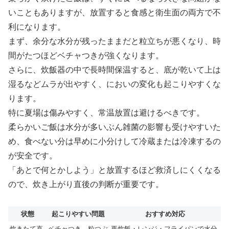
いこともありますが、放置すると食感と衛生面の両方で不
利になります。
まず、余分な水分が残ったままだと粒立ちが悪くなり、時
間がたつほどベチャつきが強くなります。
さらに、炊飯器の中で長時間保温すると、底が乾いて上は
湿るなどムラが出やすく、においの変化も起こりやすくな
ります。
特に夏場は傷みやすく、常温放置は避けるべきです。
柔らかいご飯は水分が多いぶん雑菌の影響も受けやすいた
め、食べない分は早めに小分けして冷蔵または冷凍するの
が安全です。
「あとで何とかしよう」と放置するほど救済しにくくなる
ので、炊き上がり直後の判断が重要です。
状態
起こりやすい問題
おすすめ対応
炊きたて直
ベチャつき、粒つぶ
再炊飯・レンジ・フライパンで水分