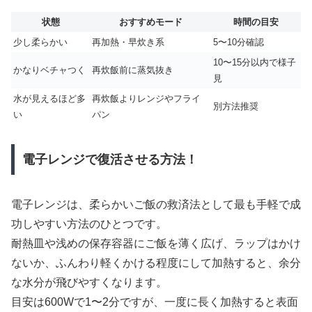
状態
おすすめモード
時間の目安
少し柔らかい
再加熱・早炊き系
5〜10分確認
10〜15分以内で様子
かなりベチャつく
再炊飯前に蒸気抜き
見
水が見えるほど多
再炊飯よりレンジやフライ
別方法推奨
い
パン
電子レンジで復活させる方法！
電子レンジは、柔らかいご飯の救済法として最も手軽で成
功しやすい方法のひとつです。
耐熱皿や浅めの保存容器にご飯を薄く広げ、ラップはかけ
ないか、ふんわり軽くかける程度にして加熱すると、余分
な水分が飛びやすくなります。
目安は600Wで1〜2分ですが、一度に長く加熱すると表面