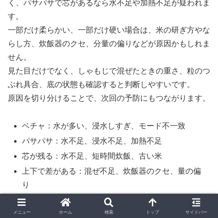
く、パサパサで芯があるなら水不足や加熱不足が疑われま
す。
一部だけ柔らかい、一部だけ硬い場合は、米の研ぎ方やな
らし方、炊飯器のクセ、分量の偏りなどが原因かもしれま
せん。
見た目だけでなく、しゃもじで混ぜたときの重さ、粒のつ
ぶれ具合、底の状態も確認すると判断しやすいです。
原因を切り分けることで、次回の予防にもつながります。
ベチャ：水が多い、浸水しすぎ、モード不一致
パサパサ：水不足、浸水不足、加熱不足
芯が残る：水不足、短時間炊飯、古い米
上下で差がある：混ぜ不足、炊飯器のクセ、量の偏
り
底だけ硬い：保温しすぎ、蒸らし不足
メニュー
ホーム
検索
トップ
サイドバー