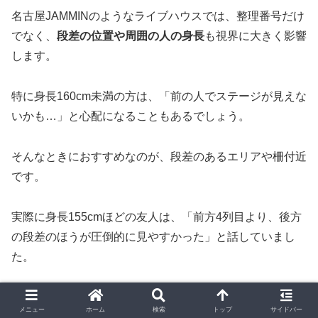
名古屋JAMMINのようなライブハウスでは、整理番号だけ
でなく、
段差の位置や周囲の人の身長
も視界に大きく影響
します。
特に身長160cm未満の方は、「前の人でステージが見えな
いかも…」と心配になることもあるでしょう。
そんなときにおすすめなのが、段差のあるエリアや柵付近
です。
実際に身長155cmほどの友人は、「前方4列目より、後方
の段差のほうが圧倒的に見やすかった」と話していまし
た。
前方では背の高い人に囲まれてしまい、ステージがほとん
メニュー
ホーム
検索
トップ
サイドバー
ど見えなかったそうですが、途中で少し後ろの段差へ移動