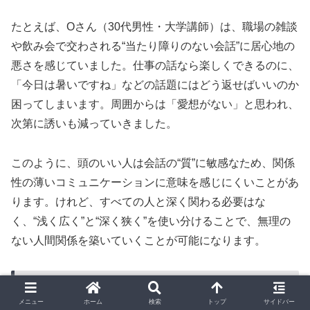
たとえば、Oさん（30代男性・大学講師）は、職場の雑談
や飲み会で交わされる“当たり障りのない会話”に居心地の
悪さを感じていました。仕事の話なら楽しくできるのに、
「今日は暑いですね」などの話題にはどう返せばいいのか
困ってしまいます。周囲からは「愛想がない」と思われ、
次第に誘いも減っていきました。
このように、頭のいい人は会話の“質”に敏感なため、関係
性の薄いコミュニケーションに意味を感じにくいことがあ
ります。けれど、すべての人と深く関わる必要はな
く、“浅く広く”と“深く狭く”を使い分けることで、無理の
ない人間関係を築いていくことが可能になります。
IQよりEQ（感情知能）が大切な理由と
は？
メニュー
ホーム
検索
トップ
サイドバー