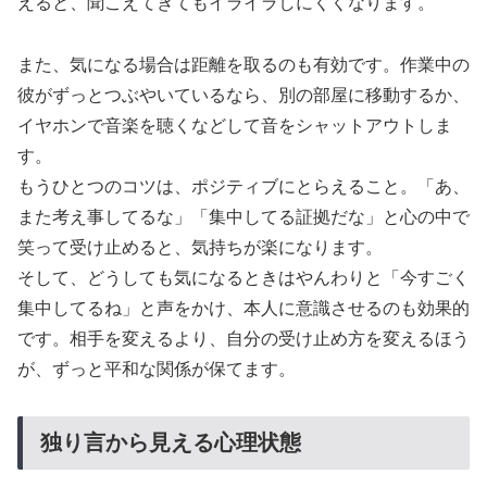
えると、聞こえてきてもイライラしにくくなります。
また、気になる場合は距離を取るのも有効です。作業中の
彼がずっとつぶやいているなら、別の部屋に移動するか、
イヤホンで音楽を聴くなどして音をシャットアウトしま
す。
もうひとつのコツは、ポジティブにとらえること。「あ、
また考え事してるな」「集中してる証拠だな」と心の中で
笑って受け止めると、気持ちが楽になります。
そして、どうしても気になるときはやんわりと「今すごく
集中してるね」と声をかけ、本人に意識させるのも効果的
です。相手を変えるより、自分の受け止め方を変えるほう
が、ずっと平和な関係が保てます。
C
独り言から見える心理状態
h
a