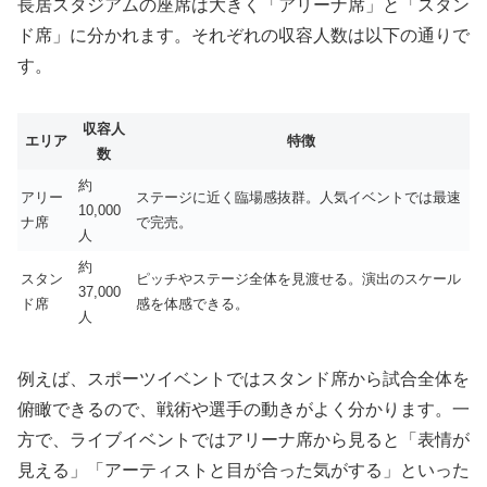
長居スタジアムの座席は大きく「アリーナ席」と「スタン
ド席」に分かれます。それぞれの収容人数は以下の通りで
す。
収容人
エリア
特徴
数
約
アリー
ステージに近く臨場感抜群。人気イベントでは最速
10,000
ナ席
で完売。
人
約
スタン
ピッチやステージ全体を見渡せる。演出のスケール
37,000
ド席
感を体感できる。
人
例えば、スポーツイベントではスタンド席から試合全体を
俯瞰できるので、戦術や選手の動きがよく分かります。一
方で、ライブイベントではアリーナ席から見ると「表情が
見える」「アーティストと目が合った気がする」といった