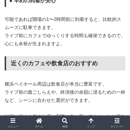
● 早めの到着が安心
可能であれば開場の1〜2時間前に到着すると、比較的ス
ムーズに駐車できます。
ライブ前にカフェでゆっくりする時間も確保できるので、
心にも余裕が生まれますよ。
近くのカフェや飲食店のおすすめ
横浜ベイホール周辺は飲食店が本当に豊富です。
ライブ前の腹ごしらえや、終演後の余韻に浸るための一杯
など、シーンに合わせた選択ができます。
以下は特に人気のお店、実際に立ち寄ってよかったお店を
ご紹介します。
メニュー
ホーム
検索
トップ
サイドバー