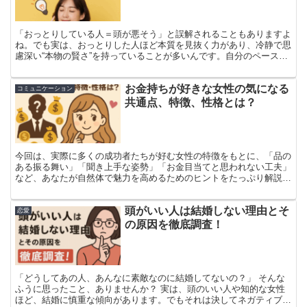
「おっとりしている人＝頭が悪そう」と誤解されることもありますよ
ね。でも実は、おっとりした人ほど本質を見抜く力があり、冷静で思
慮深い“本物の賢さ”を持っていることが多いんです。自分のペースを
守りながら、相手を思いやるやさしさや、内に秘めた判断力や計画
性。今回は、そんなおっとりさんが実は賢いと言える理由を、じっく
お金持ちが好きな女性の気になる
りお伝えしていきますね。それではさらに詳しく説明していきます
コミュニケーション
ね！
共通点、特徴、性格とは？
今回は、実際に多くの成功者たちが好む女性の特徴をもとに、「品の
ある振る舞い」「聞き上手な姿勢」「お金目当てと思われない工夫」
など、あなたが自然体で魅力を高めるためのヒントをたっぷり解説し
ます。
頭がいい人は結婚しない理由とそ
恋愛
の原因を徹底調査！
「どうしてあの人、あんなに素敵なのに結婚してないの？」 そんな
ふうに思ったこと、ありませんか？ 実は、頭のいい人や知的な女性
ほど、結婚に慎重な傾向があります。でもそれは決してネガティブな