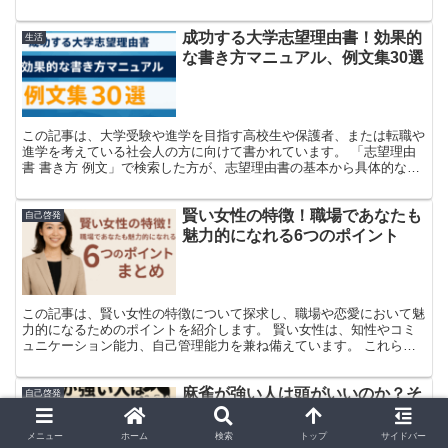
理由ではなく、自分にとっての“幸せの形”をじっくり考えているから
なんです。 この記事では、頭がいい人が結婚しない理由を、性格や
成功する大学志望理由書！効果的
価値観、ライフスタイルの観点からわかりやすくお伝えしていきます
生活
ね。 具体的なエピソードも交えながら、同じように「結婚って本当
な書き方マニュアル、例文集30選
に必要かな？」と感じている女性のヒントになれば嬉しいです。
この記事は、大学受験や進学を目指す高校生や保護者、または転職や
進学を考えている社会人の方に向けて書かれています。 「志望理由
書 書き方 例文」で検索した方が、志望理由書の基本から具体的な書
き方、例文、注意点までを網羅的に理解できるよう、わかりやすく解
説します。 この記事を読むことで、志望理由書の作成に自信を持
賢い女性の特徴！職場であなたも
ち、合格や採用に一歩近づくことができるでしょう。
自己啓発
魅力的になれる6つのポイント
この記事は、賢い女性の特徴について探求し、職場や恋愛において魅
力的になるためのポイントを紹介します。 賢い女性は、知性やコミ
ュニケーション能力、自己管理能力を兼ね備えています。 これらの
特徴を理解し、実践することで、あなたも周囲から魅力的に映ること
ができるでしょう。
麻雀が強い人は頭がいいのか？そ
自己啓発
の理由と共通する特徴10選まとめ
メニュー
ホーム
検索
トップ
サイドバー