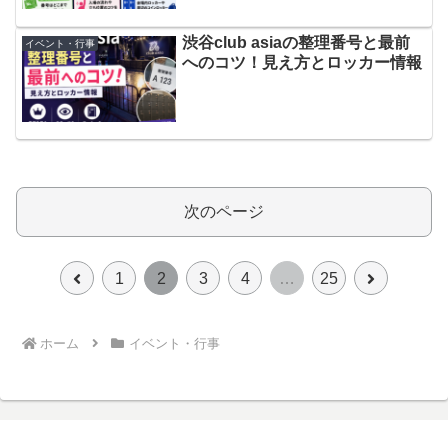
渋谷club asiaの整理番号と最前
イベント・行事
へのコツ！見え方とロッカー情報
次のページ
前
次
1
2
3
4
…
25
へ
へ
ホーム
イベント・行事